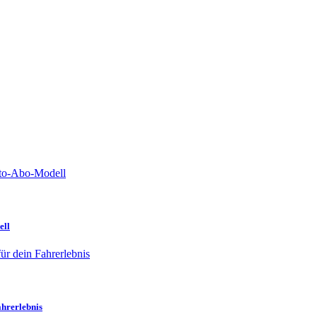
ell
ahrerlebnis