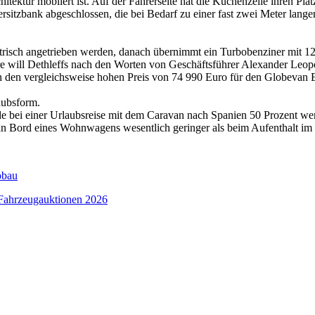
itektur möbliert ist. Auf der Fahrerseite hat die Küchenzeile ihren Pl
sitzbank abgeschlossen, die bei Bedarf zu einer fast zwei Meter lang
trisch angetrieben werden, danach übernimmt ein Turbobenziner mit 126
re will Dethleffs nach den Worten von Geschäftsführer Alexander Leop
n den vergleichsweise hohen Preis von 74 990 Euro für den Globevan 
aubsform.
ürde bei einer Urlaubsreise mit dem Caravan nach Spanien 50 Prozent 
an Bord eines Wohnwagens wesentlich geringer als beim Aufenthalt im
obau
 Fahrzeugauktionen 2026