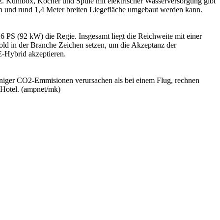
atz. Kühlbox, Kocher und Spüle mit elektrischer Wasserversorgung gibt
en und rund 1,4 Meter breiten Liegefläche umgebaut werden kann.
 PS (92 kW) die Regie. Insgesamt liegt die Reichweite mit einer
old in der Branche Zeichen setzen, um die Akzeptanz der
E-Hybrid akzeptieren.
weniger CO2-Emmisionen verursachen als bei einem Flug, rechnen
 Hotel. (ampnet/mk)