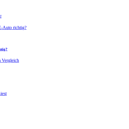
!
htig?