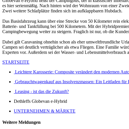
Globevan e-Hybrid heißt der Campingbus, der in klassischer Innenarch
es hier serienmäßig. Nach hinten wird der Wohnraum von einer Zweier
Zwei weitere Schlafplätze finden sich im aufklappbaren Hubdach.
Das Basisfahrzeug kann über eine Strecke von 50 Kilometer rein elek
Batterie- und Tankfüllung bei 500 Kilometern. Mit der Hybridpremie
Campingbewegung weiter zu steigern. Fraglich ist nur, ob die Kunde
Dabei gilt Caravaning ohnehin schon als eher umweltfreundliche Url
Campen sei deutlich verträglicher als etwa Fliegen. Eine Familie w
Experten vor. Außerdem sei der Wasser- und Lebensmittelverbrauch 
STARTSEITE
Leichtere Karosserie: Composite verändert den modernen Aut
Gebrauchtwagenkauf aus Insolvenzmassen: Ein Leitfaden für
Leasing - ist das die Zukunft?
Dethleffs Globevan e-Hybrid
UNTERNEHMEN & MÄRKTE
Weitere Meldungen