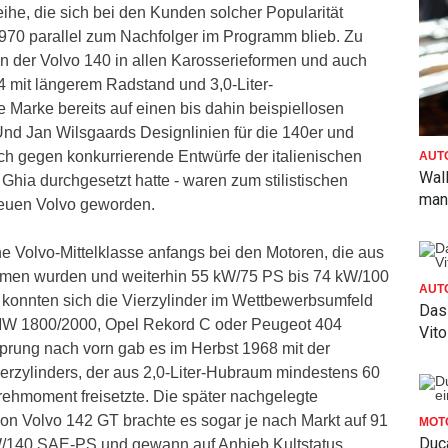
ihe, die sich bei den Kunden solcher Popularität
 1970 parallel zum Nachfolger im Programm blieb. Zu
en der Volvo 140 in allen Karosserieformen und auch
4 mit längerem Radstand und 3,0-Liter-
 Marke bereits auf einen bis dahin beispiellosen
Und Jan Wilsgaards Designlinien für die 140er und
ich gegen konkurrierende Entwürfe der italienischen
AUT
Wall
Ghia durchgesetzt hatte - waren zum stilistischen
man 
neuen Volvo geworden.
che Volvo-Mittelklasse anfangs bei den Motoren, die aus
en wurden und weiterhin 55 kW/75 PS bis 74 kW/100
AUT
 konnten sich die Vierzylinder im Wettbewerbsumfeld
Das
W 1800/2000, Opel Rekord C oder Peugeot 404
Vito
prung nach vorn gab es im Herbst 1968 mit der
erzylinders, der aus 2,0-Liter-Hubraum mindestens 60
hmoment freisetzte. Die später nachgelegte
ion Volvo 142 GT brachte es sogar je nach Markt auf 91
MOT
Duca
/140 SAE-PS und gewann auf Anhieb Kultstatus.