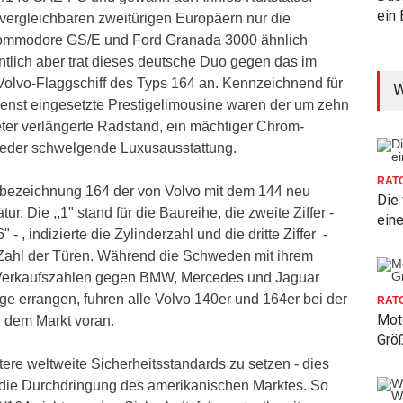
ein 
vergleichbaren zweitürigen Europäern nur die
ommodore GS/E und Ford Granada 3000 ähnlich
ntlich aber trat dieses deutsche Duo gegen das im
 Volvo-Flaggschiff des Typs 164 an. Kennzeichnend für
W
ienst eingesetzte Prestigelimousine waren der um zehn
eter verlängerte Radstand, ein mächtiger Chrom-
 Leder schwelgende Luxusausstattung.
RAT
nbezeichnung 164 der von Volvo mit dem 144 neu
Die
r. Die ,,1" stand für die Baureihe, die zweite Ziffer -
ein
6" - , indizierte die Zylinderzahl und die dritte Ziffer -
die Zahl der Türen. Während die Schweden mit ihrem
 Verkaufszahlen gegen BMW, Mercedes und Jaguar
ge errangen, fuhren alle Volvo 140er und 164er bei der
RAT
Moto
g dem Markt voran.
Grö
itere weltweite Sicherheitsstandards zu setzen - dies
f die Durchdringung des amerikanischen Marktes. So