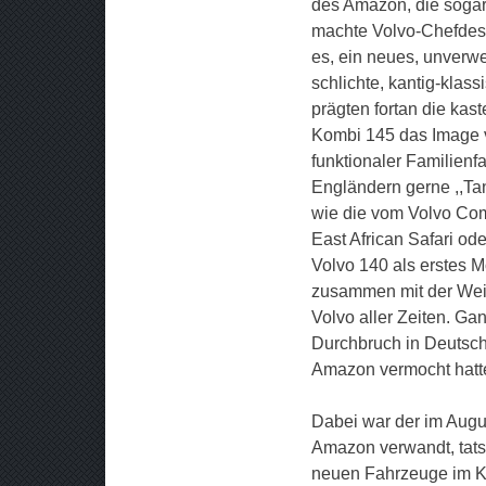
des Amazon, die sogar
machte Volvo-Chefdesi
es, ein neues, unverw
schlichte, kantig-klass
prägten fortan die ka
Kombi 145 das Image vo
funktionaler Familien
Engländern gerne ,,Ta
wie die vom Volvo Com
East African Safari od
Volvo 140 als erstes 
zusammen mit der Weit
Volvo aller Zeiten. Ga
Durchbruch in Deutsch
Amazon vermocht hatt
Dabei war der im Augu
Amazon verwandt, tats
neuen Fahrzeuge im Ka