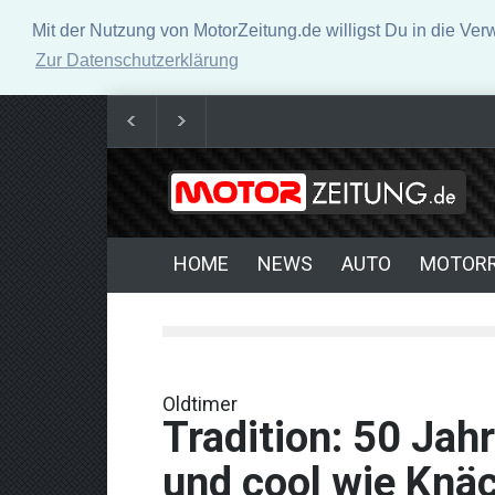
Mit der Nutzung von MotorZeitung.de willigst Du in die Ve
Zur Datenschutzerklärung
Kardanwellen im Fahrzeugbau: Die unsichtbaren Hel
Neue Horizonte der Performance: Fortschritte in der
HOME
NEWS
AUTO
MOTOR
Oldtimer
Tradition: 50 Jah
und cool wie Knä