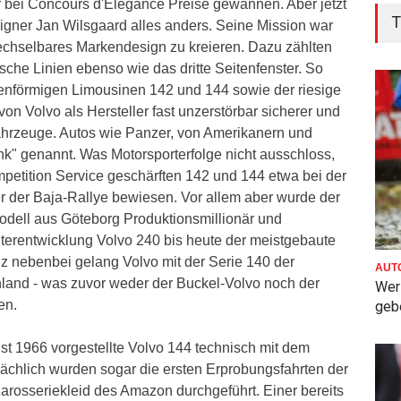
 bei Concours d'Elegance Preise gewannen. Aber jetzt
T
gner Jan Wilsgaard alles anders. Seine Mission war
echselbares Markendesign zu kreieren. Dazu zählten
ische Linien ebenso wie das dritte Seitenfenster. So
stenförmigen Limousinen 142 und 144 sowie der riesige
n Volvo als Hersteller fast unzerstörbar sicherer und
fahrzeuge. Autos wie Panzer, von Amerikanern und
nk" genannt. Was Motorsporterfolge nicht ausschloss,
petition Service geschärften 142 und 144 etwa bei der
er der Baja-Rallye bewiesen. Vor allem aber wurde der
Modell aus Göteborg Produktionsmillionär und
erentwicklung Volvo 240 bis heute der meistgebaute
nz nebenbei gelang Volvo mit der Serie 140 der
AUT
land - was zuvor weder der Buckel-Volvo noch der
Wer 
en.
gebe
st 1966 vorgestellte Volvo 144 technisch mit dem
ächlich wurden sogar die ersten Erprobungsfahrten der
rosseriekleid des Amazon durchgeführt. Einer bereits