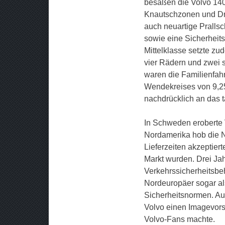
besaßen die Volvo 140/
Knautschzonen und Dre
auch neuartige Prallsc
sowie eine Sicherheits
Mittelklasse setzte z
vier Rädern und zwei 
waren die Familienfah
Wendekreises von 9,25
nachdrücklich an das 
In Schweden eroberte 
Nordamerika hob die N
Lieferzeiten akzeptier
Markt wurden. Drei Ja
Verkehrssicherheitsb
Nordeuropäer sogar als
Sicherheitsnormen. Au
Volvo einen Imagevors
Volvo-Fans machte.