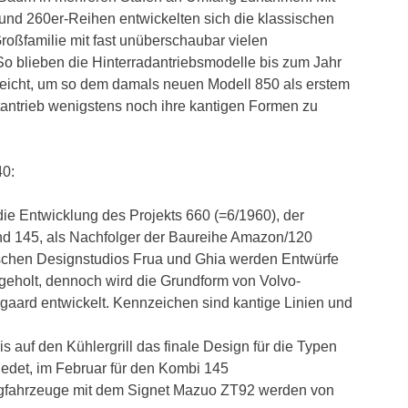
 und 260er-Reihen entwickelten sich die klassischen
Großfamilie mit fast unüberschaubar vielen
So blieben die Hinterradantriebsmodelle bis zum Jahr
lleicht, um so dem damals neuen Modell 850 als erstem
tantrieb wenigstens noch ihre kantigen Formen zu
40:
die Entwicklung des Projekts 660 (=6/1960), der
d 145, als Nachfolger der Baureihe Amazon/120
ischen Designstudios Frua und Ghia werden Entwürfe
ngeholt, dennoch wird die Grundform von Volvo-
gaard entwickelt. Kennzeichen sind kantige Linien und
s auf den Kühlergrill das finale Design für die Typen
edet, im Februar für den Kombi 145
igfahrzeuge mit dem Signet Mazuo ZT92 werden von