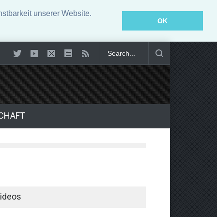
stbarkeit unserer Website.
OK
er: Was bringt moderne Innenausstattung?
CHAFT
ideos