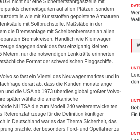
164 nicht nur eine Sicherheitsfahrgastzelle mit
RAT
ipunktsicherheitsgurten auf allen Plätzen, sondern
Wer
hutzdetails wie mit Kunststoffen gepolsterte Armaturen
Wal
lenksäule mit Sollbruchstelle. Maßstäbe in der
udem die Bremsanlage mit Scheibenbremsen an allen
separaten Bremskreisen. Handlich wie Kleinwagen
W
rzeuge dagegen dank des fast einzigartig kleinen
 Metern, nur die notwendigen Lenkkräfte erinnerten
tatsächliche Format der schwedischen Flaggschiffe.
UNT
Lei
Volvo so fast ein Viertel des Neuwagenmarktes und in
den
achfrage derart ab, dass die Kunden monatelange
ten und die USA ab 1973 überdies global größter Volvo-
hre später wählte die amerikanische
UNT
ehörde NHTSA die zum Modell 240 weiterentwickelten
Geb
 Referenzfahrzeuge für die Definition künftiger
Ein
ch in Deutschland war es das Thema Sicherheit, das
prung brachte, der besonders Ford- und Opelfahrer zu
UNT