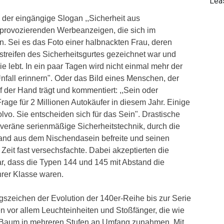
Leas
 der eingängige Slogan ,,Sicherheit aus
provozierenden Werbeanzeigen, die sich im
n. Sei es das Foto einer halbnackten Frau, deren
treifen des Sicherheitsgurtes gezeichnet war und
ie lebt. In ein paar Tagen wird nicht einmal mehr der
nfall erinnern". Oder das Bild eines Menschen, der
 der Hand trägt und kommentiert: ,,Sein oder
Frage für 2 Millionen Autokäufer in diesem Jahr. Einige
olvo. Sie entscheiden sich für das Sein". Drastische
eräne serienmäßige Sicherheitstechnik, durch die
land aus dem Nischendasein befreite und seinen
 Zeit fast versechsfachte. Dabei akzeptierten die
r, dass die Typen 144 und 145 mit Abstand die
hrer Klasse waren.
szeichen der Evolution der 140er-Reihe bis zur Serie
n vor allem Leuchteinheiten und Stoßfänger, die wie
 Baum in mehreren Stufen an Umfang zunahmen. Mit