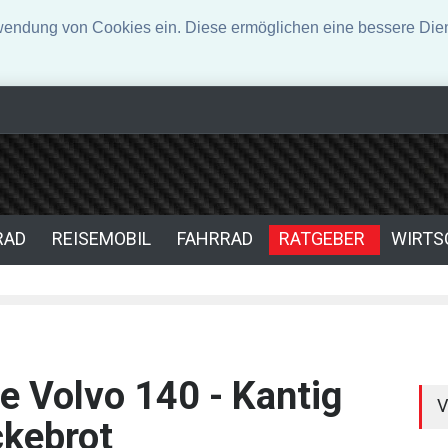
rwendung von Cookies ein. Diese ermöglichen eine bessere Dien
den der Kraftübertragung
Smart-Tech im Auto oder digitaler Begleit
 Turbolader-Technologie
RAD
REISEMOBIL
FAHRRAD
RATGEBER
WIRTS
re Volvo 140 - Kantig
V
ckebrot