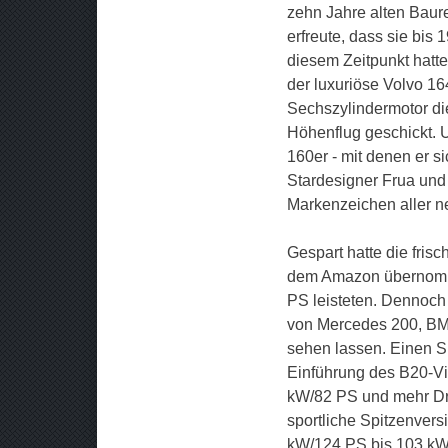
zehn Jahre alten Baure
erfreute, dass sie bis
diesem Zeitpunkt hatt
der luxuriöse Volvo 16
Sechszylindermotor die
Höhenflug geschickt. 
160er - mit denen er s
Stardesigner Frua und 
Markenzeichen aller 
Gespart hatte die fris
dem Amazon übernomm
PS leisteten. Dennoch
von Mercedes 200, BM
sehen lassen. Einen S
Einführung des B20-Vi
kW/82 PS und mehr Dre
sportliche Spitzenvers
kW/124 PS bis 103 kW