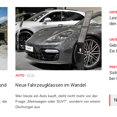
UNT
Lei
den
UNT
Geb
Ein
PRE
Sic
AUTO
11.11
bei
 und
Neue Fahrzeugklassen im Wandel
Wer heute ein Auto kauft, steht nicht mehr vor der
N
, die
Frage „Kleinwagen oder SUV?“, sondern vor einem
Dschungel aus