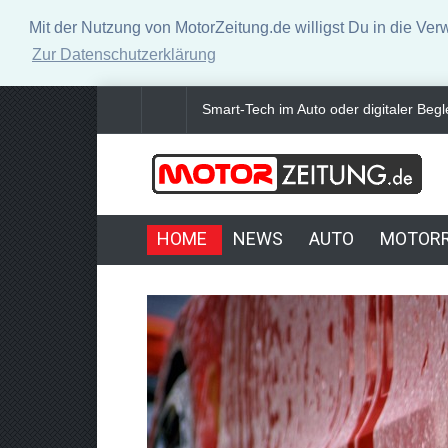
Mit der Nutzung von MotorZeitung.de willigst Du in die Ve
Zur Datenschutzerklärung
Neue Horizonte der Performance: Forts
HOME
NEWS
AUTO
MOTOR