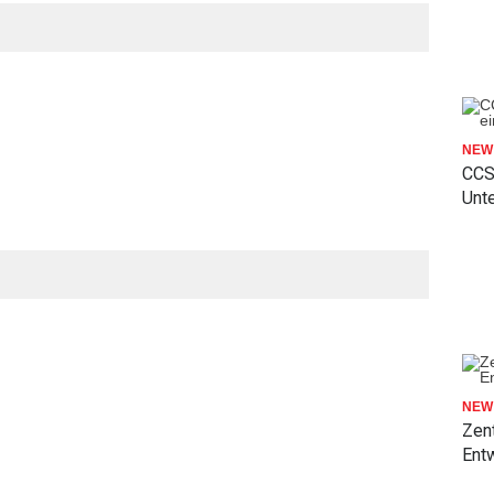
NEW 
CCS
Unte
NEW 
Zent
Ent