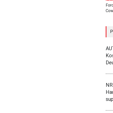
Ford
Cow
P
AU
Kos
Deu
NR
Hau
sup