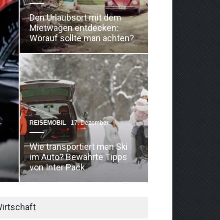
Den Urlaubsort mit dem
Mietwagen entdecken:
Worauf sollte man achten?
REISEMOBIL
17. Dezember
Wie transportiert man Ski
im Auto? Bewährte Tipps
von Inter Pack
irtschaft