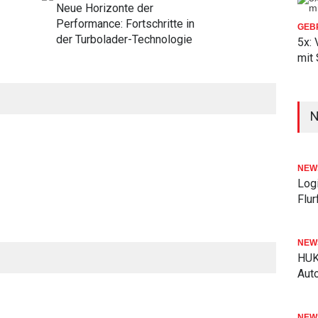
Neue Horizonte der
Performance: Fortschritte in
GEB
der Turbolader-Technologie
5x:
mit
NEW
Logi
Flu
NEW
HUK
Aut
NEW