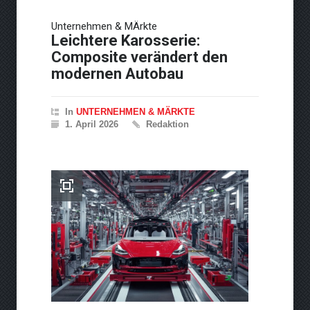
Neue Horizonte der
Unternehmen & MÄrkte
Performance: Fortschritte in
Leichtere Karosserie:
der Turbolader-Technologie
Composite verändert den
modernen Autobau
In
UNTERNEHMEN & MÄRKTE
1. April 2026
Redaktion