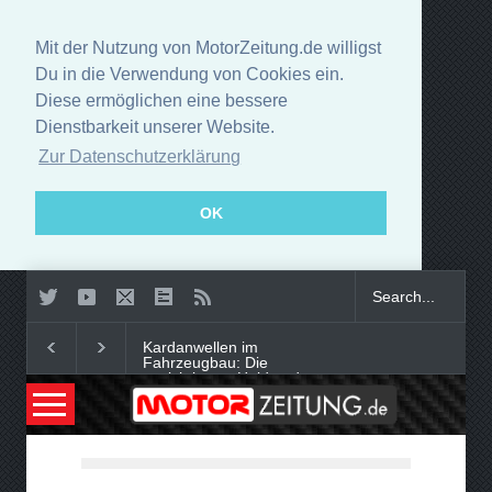
Mit der Nutzung von MotorZeitung.de willigst
Du in die Verwendung von Cookies ein.
Diese ermöglichen eine bessere
Dienstbarkeit unserer Website.
Zur Datenschutzerklärung
OK
Kardanwellen im
Fahrzeugbau: Die
unsichtbaren Helden der
Kraftübertragung
Smart-Tech im Auto oder
digitaler Begleiter: Was bringt
moderne Innenausstattung?