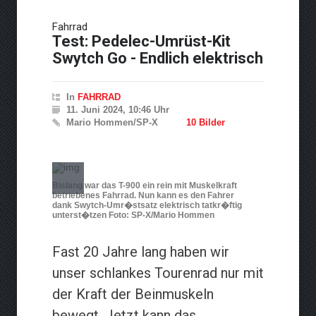
Neue Horizonte der
Fahrrad
Performance: Fortschritte in
Test: Pedelec-Umrüst-Kit
der Turbolader-Technologie
Swytch Go - Endlich elektrisch
In
FAHRRAD
11. Juni 2024, 10:46 Uhr
Mario Hommen/SP-X
10 Bilder
Bislang war das T-900 ein rein mit Muskelkraft
betriebenes Fahrrad. Nun kann es den Fahrer
dank Swytch-Umr�stsatz elektrisch tatkr�ftig
unterst�tzen Foto: SP-X/Mario Hommen
Fast 20 Jahre lang haben wir
unser schlankes Tourenrad nur mit
der Kraft der Beinmuskeln
bewegt. Jetzt kann das