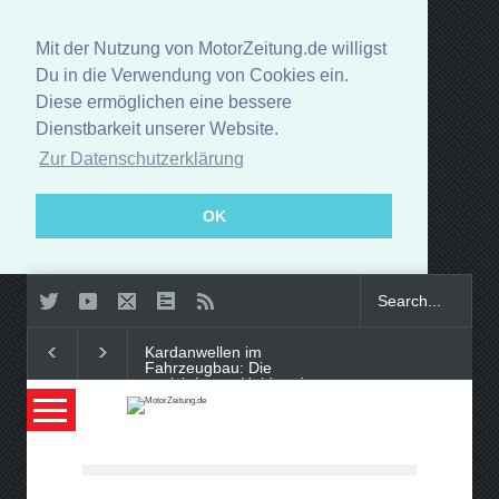
Mit der Nutzung von MotorZeitung.de willigst
Du in die Verwendung von Cookies ein.
Diese ermöglichen eine bessere
Dienstbarkeit unserer Website.
Zur Datenschutzerklärung
OK
Kardanwellen im
Fahrzeugbau: Die
unsichtbaren Helden der
Kraftübertragung
Smart-Tech im Auto oder
digitaler Begleiter: Was bringt
moderne Innenausstattung?