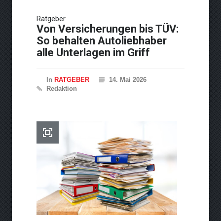
Neue Horizonte der
Ratgeber
Performance: Fortschritte in
Von Versicherungen bis TÜV:
der Turbolader-Technologie
So behalten Autoliebhaber
alle Unterlagen im Griff
In
RATGEBER
14. Mai 2026
Redaktion