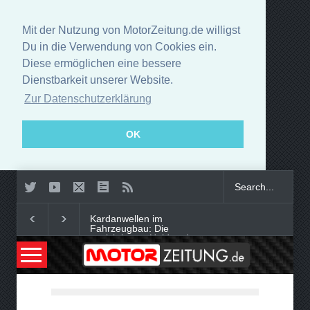
Mit der Nutzung von MotorZeitung.de willigst
Du in die Verwendung von Cookies ein.
Diese ermöglichen eine bessere
Dienstbarkeit unserer Website.
Zur Datenschutzerklärung
OK
Kardanwellen im
Fahrzeugbau: Die
unsichtbaren Helden der
Kraftübertragung
Smart-Tech im Auto oder
digitaler Begleiter: Was bringt
moderne Innenausstattung?