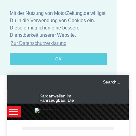
Mit der Nutzung von MotorZeitung.de willigst
Du in die Verwendung von Cookies ein.
Diese ermöglichen eine bessere
Dienstbarkeit unserer Website.
Zur Datenschutzerklärung
OK
Kardanwellen im
Fahrzeugbau: Die
unsichtbaren Helden der
Kraftübertragung
Smart-Tech im Auto oder
digitaler Begleiter: Was bringt
moderne Innenausstattung?