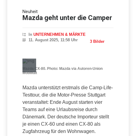
Neue Horizonte der
Neuheit
Performance: Fortschritte in
Mazda geht unter die Camper
der Turbolader-Technologie
In
UNTERNEHMEN & MÄRKTE
11. August 2025, 11:58 Uhr
3 Bilder
Mazda CX-80. Photo: Mazda via Autoren-Union
Mobilität
Mazda unterstützt erstmals die Camp-Life-
Testtour, die die Motor-Presse Stuttgart
veranstaltet: Ende August starten vier
Teams auf eine Urlaubsreise durch
Dänemark. Der deutsche Importeur stellt
je einen CX-60 und einen CX-80 als
Zugfahrzeug für den Wohnwagen.