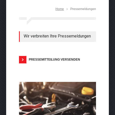
Neue Horizonte der
Home
Pressemeldungen
Performance: Fortschritte in
der Turbolader-Technologie
Wir verbreiten Ihre Pressemeldungen
PRESSEMITTEILUNG VERSENDEN