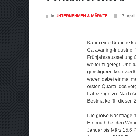
In
UNTERNEHMEN & MÄRKTE
17. Apri
Kaum eine Branche kom
Caravaning-Industrie. 
Frühjahrsausstellung C
weiter zugelegt. Und 
günstigeren Mehrwertb
waren dabei einmal meh
ersten Quartal des ve
Fahrzeuge zu. Nach A
Bestmarke für diesen 
Die große Nachfrage 
Einbruch bei den Woh
Januar bis März 15,6 P