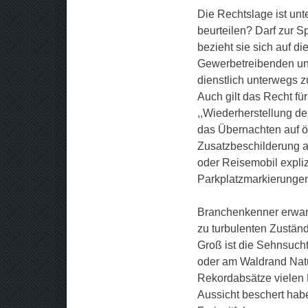
Die Rechtslage ist unt
beurteilen? Darf zur S
bezieht sie sich auf d
Gewerbetreibenden un
dienstlich unterwegs z
Auch gilt das Recht f
,,Wiederherstellung der
das Übernachten auf ö
Zusatzbeschilderung 
oder Reisemobil expli
Parkplatzmarkierungen 
Branchenkenner erwart
zu turbulenten Zustän
Groß ist die Sehnsucht
oder am Waldrand Natu
Rekordabsätze vielen 
Aussicht beschert hab