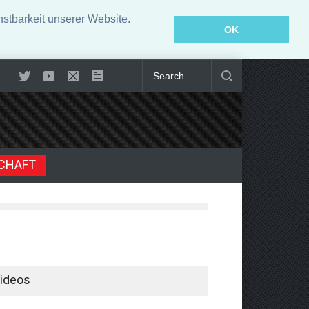
stbarkeit unserer Website.
OK
er: Was bringt moderne Innenausstattung?
CHAFT
ideos