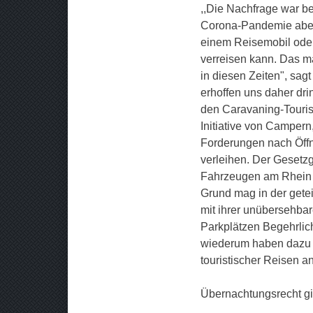
,,Die Nachfrage war be
Corona-Pandemie aber
einem Reisemobil oder
verreisen kann. Das m
in diesen Zeiten", sag
erhoffen uns daher dri
den Caravaning-Tourism
Initiative von Campern
Forderungen nach Öffn
verleihen. Der Geset
Fahrzeugen am Rhein wo
Grund mag in der gete
mit ihrer unübersehba
Parkplätzen Begehrlic
wiederum haben dazu 
touristischer Reisen a
Übernachtungsrecht gi