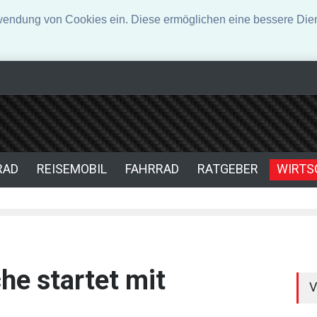
rwendung von Cookies ein. Diese ermöglichen eine bessere Dien
den der Kraftübertragung
Smart-Tech im Auto oder digitaler Begleit
 Turbolader-Technologie
RAD
REISEMOBIL
FAHRRAD
RATGEBER
WIRTS
he startet mit
V