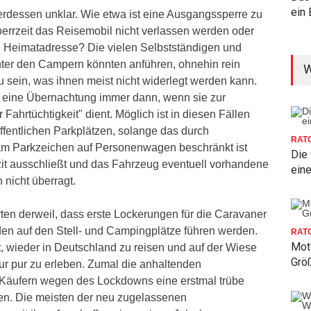
ein 
erdessen unklar. Wie etwa ist eine Ausgangssperre zu
perrzeit das Reisemobil nicht verlassen werden oder
ie Heimatadresse? Die vielen Selbstständigen und
ter den Campern könnten anführen, ohnehin rein
W
u sein, was ihnen meist nicht widerlegt werden kann.
ür eine Übernachtung immer dann, wenn sie zur
 Fahrtüchtigkeit" dient. Möglich ist in diesen Fällen
ffentlichen Parkplätzen, solange das durch
RAT
am Parkzeichen auf Personenwagen beschränkt ist
Die
zit ausschließt und das Fahrzeug eventuell vorhandene
ein
nicht überragt.
en derweil, dass erste Lockerungen für die Caravaner
den auf den Stell- und Campingplätze führen werden.
RAT
Moto
, wieder in Deutschland zu reisen und auf der Wiese
Grö
r pur zu erleben. Zumal die anhaltenden
Käufern wegen des Lockdowns eine erstmal trübe
en. Die meisten der neu zugelassenen