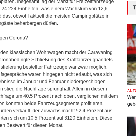
laren. Insgesamt lag der Markt für Freizeitfahrzeuge
T
i 24.224 Einheiten, was einem Wachstum von 12,6
d das, obwohl aktuell die meisten Campingplätze in
gäste beherbergen dürfen.
egen Corona?
 den klassischen Wohnwagen macht der Caravaning
coronabedingte Schließung des Kraftfahrzeughandels
uslieferung bestellter Fahrzeuge war zwar möglich,
fsgespräche waren hingegen nicht erlaubt, was sich
ebnisse im Januar und Februar niedergeschlagen
 stieg die Nachfrage sprunghaft. Allein in diesem
AUT
achfrage um 40,5 Prozent nach oben, verglichen mit dem
Wer 
on konnten beide Fahrzeugsegmente profitieren.
gebe
rden verkauft, der Zuwachs macht 52,4 Prozent aus,
ten sich um 10,5 Prozent auf 3120 Einheiten. Diese
en Bestwert für diesen Monat.