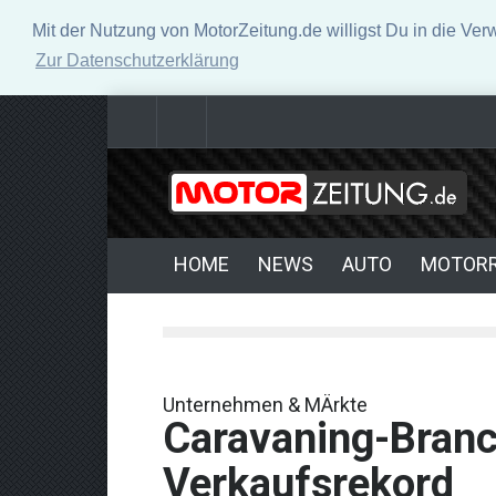
Mit der Nutzung von MotorZeitung.de willigst Du in die Ve
Zur Datenschutzerklärung
Kardanwellen im Fahrzeugbau: Die unsichtbaren Hel
Neue Horizonte der Performance: Fortschritte in der
HOME
NEWS
AUTO
MOTOR
Unternehmen & MÄrkte
Caravaning-Branc
Verkaufsrekord