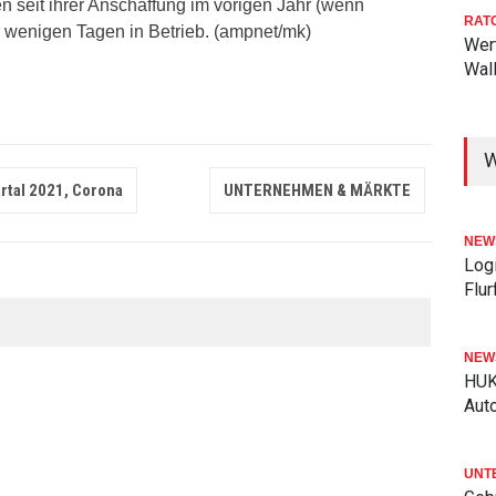
n seit ihrer Anschaffung im vorigen Jahr (wenn
RAT
r wenigen Tagen in Betrieb. (ampnet/mk)
Wer
Wal
W
rtal 2021, Corona
UNTERNEHMEN & MÄRKTE
NEW
Logi
Flu
NEW
HUK
Aut
UNT