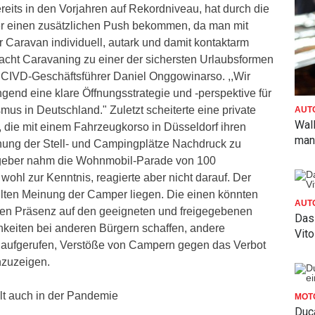
reits in den Vorjahren auf Rekordniveau, hat durch die
 einen zusätzlichen Push bekommen, da man mit
 Caravan individuell, autark und damit kontaktarm
acht Caravaning zu einer der sichersten Urlaubsformen
t CIVD-Geschäftsführer Daniel Onggowinarso. ,,Wir
ngend eine klare Öffnungsstrategie und -perspektive für
us in Deutschland." Zuletzt scheiterte eine private
AUT
Wall
, die mit einem Fahrzeugkorso in Düsseldorf ihren
man 
ung der Stell- und Campingplätze Nachdruck zu
zgeber nahm die Wohnmobil-Parade von 100
hl zur Kenntnis, reagierte aber nicht darauf. Der
ilten Meinung der Camper liegen. Die einen könnten
AUT
ren Präsenz auf den geeigneten und freigegebenen
Das
hkeiten bei anderen Bürgern schaffen, andere
Vito
aufgerufen, Verstöße von Campern gegen das Verbot
nzuzeigen.
lt auch in der Pandemie
MOT
Duca