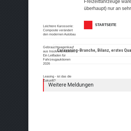
Freizeitfahrzeuge ware
überhaupt) nur an seh
STARTSEITE
Leichtere Karosserie:
Composite verändert
den modernen Autobau
Gebrauchtwagenkauf
Caravaning-Branche, Bilanz, erstes Qua
aus Insolvenzmassen:
Ein Leitfaden für
Fahrzeugauktionen
2026
Leasing - ist das die
Zukunft?
Weitere Meldungen