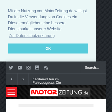
Mit der Nutzung von MotorZeitung.de willigst
Du in die Verwendung von Cookies ein.
Diese ermöglichen eine bessere
Dienstbarkeit unserer Website.
Zur Datenschutzerklärung
OK
Kardanwellen im
Fahrzeugbau: Die
unsichtbaren Helden der
Kraftübertragung
Smart-Tech im Auto oder
digitaler Begleiter: Was bringt
moderne Innenausstattung?