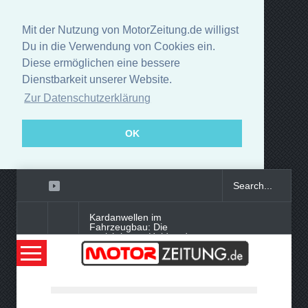
Mit der Nutzung von MotorZeitung.de willigst
Du in die Verwendung von Cookies ein.
Diese ermöglichen eine bessere
Dienstbarkeit unserer Website.
Zur Datenschutzerklärung
OK
Kardanwellen im
Fahrzeugbau: Die
unsichtbaren Helden der
Kraftübertragung
Smart-Tech im Auto oder
digitaler Begleiter: Was bringt
moderne Innenausstattung?