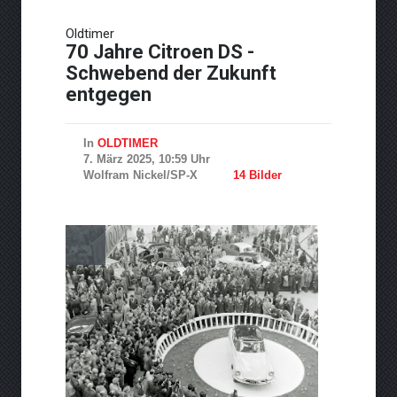
Neue Horizonte der
Oldtimer
Performance: Fortschritte in
70 Jahre Citroen DS -
der Turbolader-Technologie
Schwebend der Zukunft
entgegen
In
OLDTIMER
7. März 2025, 10:59 Uhr
Wolfram Nickel/SP-X
14 Bilder