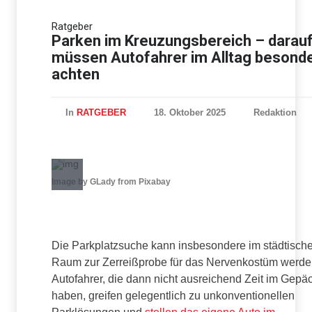
Neue Horizonte der
Ratgeber
Performance: Fortschritte in
Parken im Kreuzungsbereich – darau
der Turbolader-Technologie
müssen Autofahrer im Alltag besond
achten
In
RATGEBER
18. Oktober 2025
Redaktion
Image by GLady from Pixabay
Die Parkplatzsuche kann insbesondere im städtisch
Raum zur Zerreißprobe für das Nervenkostüm werde
Autofahrer, die dann nicht ausreichend Zeit im Gepä
haben, greifen gelegentlich zu unkonventionellen