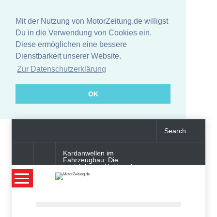
Mit der Nutzung von MotorZeitung.de willigst
Du in die Verwendung von Cookies ein.
Diese ermöglichen eine bessere
Dienstbarkeit unserer Website.
Zur Datenschutzerklärung
OK
Kardanwellen im
Fahrzeugbau: Die
unsichtbaren Helden der
Kraftübertragung
Smart-Tech im Auto oder
digitaler Begleiter: Was bringt
moderne Innenausstattung?