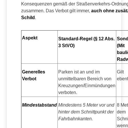
Konsequenzen gemäß der Straßenverkehrs-Ordnung
zusammen. Das Verbot gilt immer,
auch ohne zusät
Schild
.
Aspekt
Standard-Regel (§ 12 Abs.
Sonde
3 StVO)
(Mit
baul
Radw
Generelles
Parken ist an und im
Gilt
Verbot
unmittelbaren Bereich von
ebenf
Kreuzungen/Einmündungen
verboten.
Mindestabstand
Mindestens 5 Meter vor und
8 Met
hinter dem Schnittpunkt der
dem
Fahrbahnkanten.
Schni
wenn