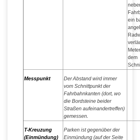
nebe
Fahr
ein b
angel
Rad
verläu
Meter
dem
Schni
Messpunkt
Der Abstand wird immer
vom Schnittpunkt der
Fahrbahnkanten (dort, wo
die Bordsteine beider
Straßen aufeinandertreffen)
gemessen.
T-Kreuzung
Parken ist gegenüber der
(Einmündung)
Einmündung (auf der Seite